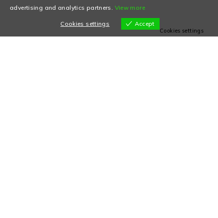
advertising and analytics partners.
View more
Cookies settings
Accept
Cookies settings
ENTREGAS
DEVOLUÇÕES
Portes gratuitos acima de
Aceitamos devoluções sem
60€
que o produto apresente
marcas de uso
SUPORTE
PAGAMENTOS
Contacto de suporte da
Pagamentos 100% Seguros
loja