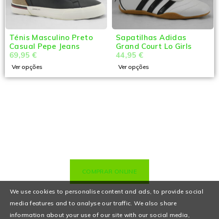
Ténis Masculino Preto
Sapatilhas Adidas
Casual Pepe Jeans
Grand Court Lo Girls
69,95
€
44,95
€
Ver opções
Ver opções
COMPRAR ONLINE
We use cookies to personalise content and ads, to provide social
media features and to analyse our traffic. We also share
information about your use of our site with our social media,