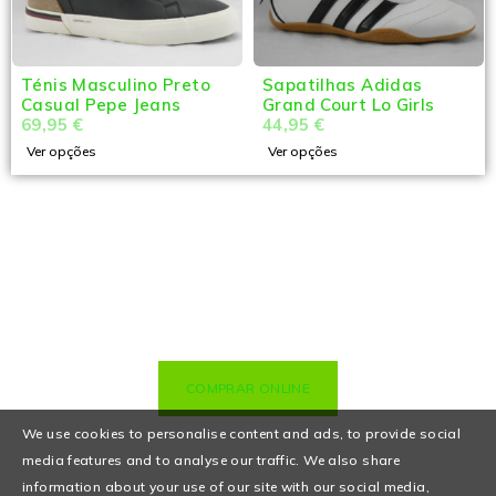
Ténis Masculino Preto
Sapatilhas Adidas
Casual Pepe Jeans
Grand Court Lo Girls
69,95
€
44,95
€
Ver opções
Ver opções
COMPRAR ONLINE
We use cookies to personalise content and ads, to provide social
media features and to analyse our traffic. We also share
information about your use of our site with our social media,