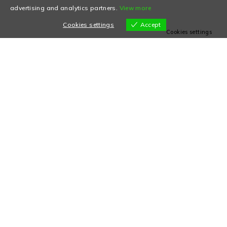
advertising and analytics partners.
View more
Cookies settings
Accept
Cookies settings
ENTREGAS
DEVOLUÇÕES
Portes gratuitos acima de
Aceitamos devoluções sem
60€
que o produto apresente
marcas de uso
SUPORTE
PAGAMENTOS
Contacto de suporte da
Pagamentos 100% Seguros
loja