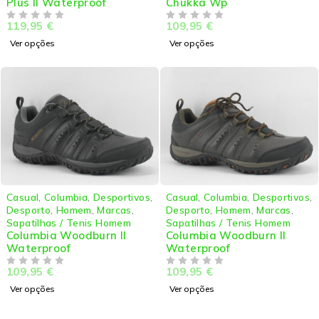
Plus II Waterproof
Chukka Wp
119,95
€
109,95
€
DE 5
DE 5
Ver opções
Ver opções
Casual
,
Columbia
,
Desportivos
,
Casual
,
Columbia
,
Desportivos
,
Desporto
,
Homem
,
Marcas
,
Desporto
,
Homem
,
Marcas
,
Sapatilhas / Tenis Homem
Sapatilhas / Tenis Homem
Columbia Woodburn II
Columbia Woodburn II
Waterproof
Waterproof
109,95
€
109,95
€
DE 5
DE 5
Ver opções
Ver opções