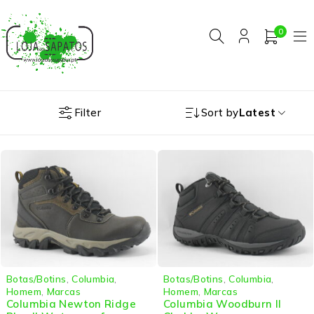
0
Filter
Sort by
Latest
Botas/Botins
,
Columbia
,
Botas/Botins
,
Columbia
,
Homem
,
Marcas
Homem
,
Marcas
Columbia Newton Ridge
Columbia Woodburn II