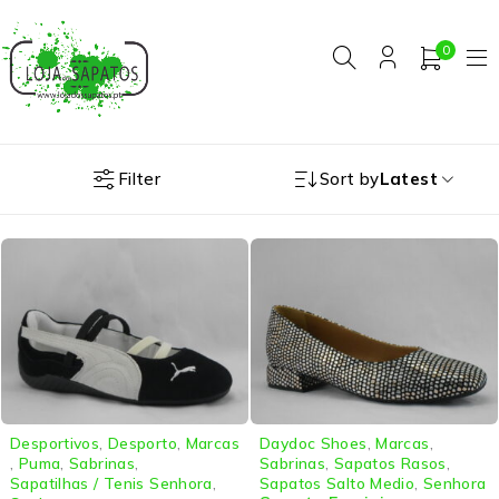
0
Filter
Sort by
Latest
Desportivos
,
Desporto
,
Marcas
Daydoc Shoes
,
Marcas
,
,
Puma
,
Sabrinas
,
Sabrinas
,
Sapatos Rasos
,
Sapatilhas / Tenis Senhora
,
Sapatos Salto Medio
,
Senhora