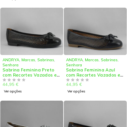
ANDRYA
,
Marcas
,
Sabrinas
,
ANDRYA
,
Marcas
,
Sabrinas
,
Senhora
Senhora
Sabrina Feminina Preto
Sabrina Feminina Azul
com Recortes Vazados e
com Recortes Vazados e
Laço
Laço
44,95
€
44,95
€
DE 5
DE 5
Ver opções
Ver opções