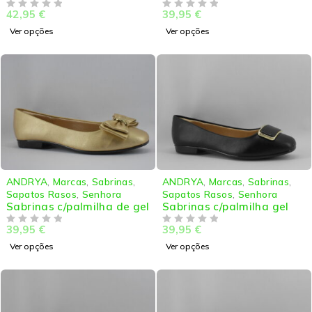
42,95
€
39,95
€
DE 5
DE 5
Ver opções
Ver opções
ANDRYA
,
Marcas
,
Sabrinas
,
ANDRYA
,
Marcas
,
Sabrinas
,
Sapatos Rasos
,
Senhora
Sapatos Rasos
,
Senhora
Sabrinas c/palmilha de gel
Sabrinas c/palmilha gel
39,95
€
39,95
€
DE 5
DE 5
Ver opções
Ver opções