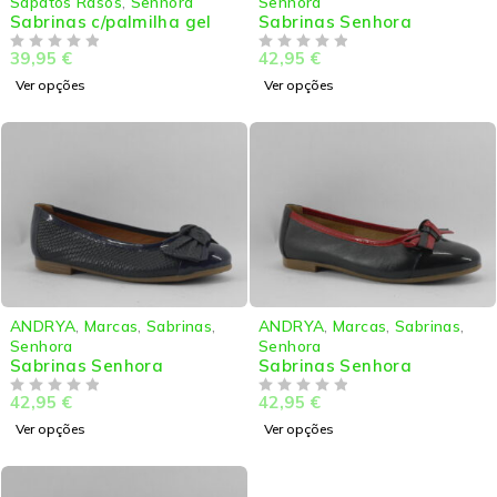
Sapatos Rasos
,
Senhora
Senhora
Sabrinas c/palmilha gel
Sabrinas Senhora
39,95
€
42,95
€
DE 5
DE 5
Ver opções
Ver opções
ANDRYA
,
Marcas
,
Sabrinas
,
ANDRYA
,
Marcas
,
Sabrinas
,
Senhora
Senhora
Sabrinas Senhora
Sabrinas Senhora
42,95
€
42,95
€
DE 5
DE 5
Ver opções
Ver opções