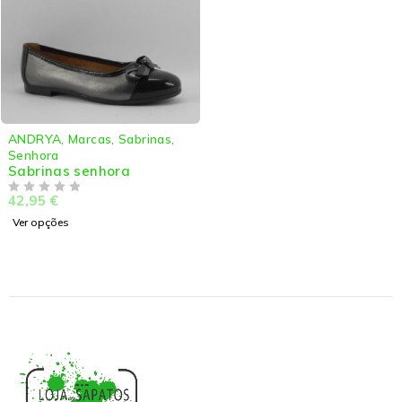
ANDRYA
,
Marcas
,
Sabrinas
,
Senhora
Sabrinas senhora
42,95
€
DE 5
Ver opções