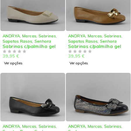
ANDRYA
,
Marcas
,
Sabrinas
,
ANDRYA
,
Marcas
,
Sabrinas
,
Sapatos Rasos
,
Senhora
Sapatos Rasos
,
Senhora
Sabrinas c/palmilha gel
Sabrinas c/palmilha gel
39,95
€
39,95
€
DE 5
DE 5
Ver opções
Ver opções
ANDRYA
,
Marcas
,
Sabrinas
,
ANDRYA
,
Marcas
,
Sabrinas
,