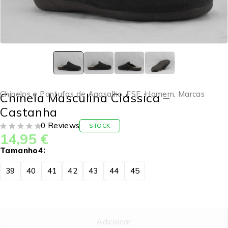
Chinelos e Pantufas de Agasalho
,
FSF
,
Homem
,
Marcas
Chinela Masculina Clássica –
Castanha
0 Reviews
STOCK
14,95
€
DE 5
Tamanho4
39
40
41
42
43
44
45
Adicionar