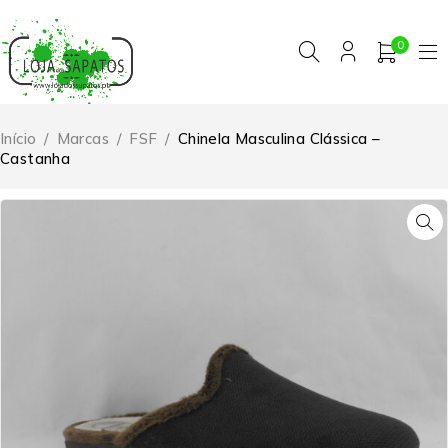
0
Início
/
Marcas
/
FSF
/
Chinela Masculina Clássica –
Castanha