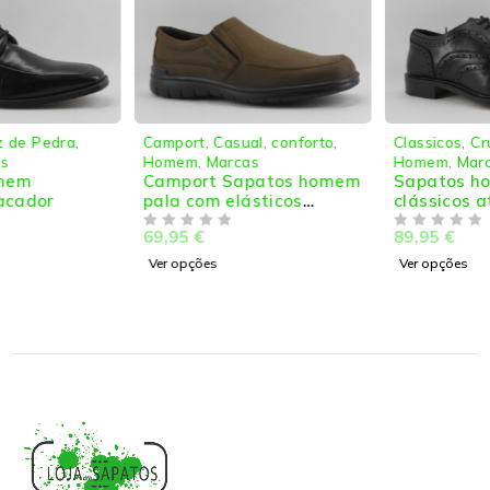
Camport
,
Casual
,
conforto
,
Classicos
,
Cruz de Pedra
,
Homem
,
Marcas
Homem
,
Marcas
Camport Sapatos homem
Sapatos homem
pala com elásticos
clássicos atacador
laterais
69,95
€
89,95
€
DE 5
DE 5
Ver opções
Ver opções