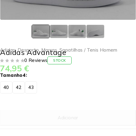
Adidas
,
Desporto
,
Marcas
,
Sapatilhas / Tenis Homem
Adidas Advantage
0 Reviews
STOCK
74,95
€
DE 5
Tamanho4
40
42
43
Adicionar