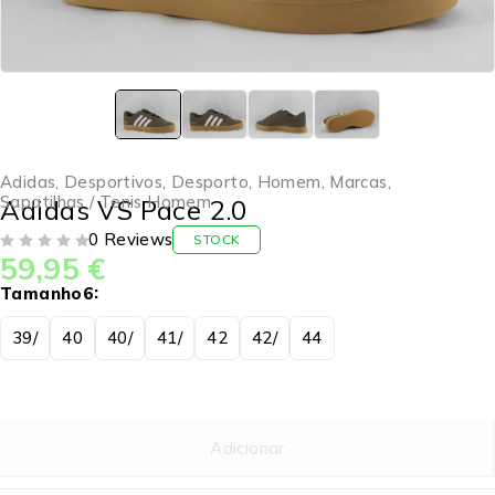
Adidas
,
Desportivos
,
Desporto
,
Homem
,
Marcas
,
Sapatilhas / Tenis Homem
Adidas VS Pace 2.0
0 Reviews
STOCK
59,95
€
DE 5
Tamanho6
39/
40
40/
41/
42
42/
44
Adicionar