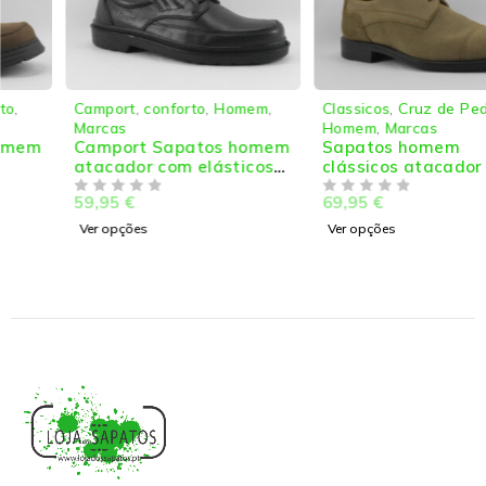
Camport
,
conforto
,
Homem
,
Classicos
,
Cruz de Pedra
,
Marcas
Homem
,
Marcas
Camport Sapatos homem
Sapatos homem
atacador com elásticos
clássicos atacador
laterais conforto
59,95
€
69,95
€
DE 5
DE 5
Ver opções
Ver opções