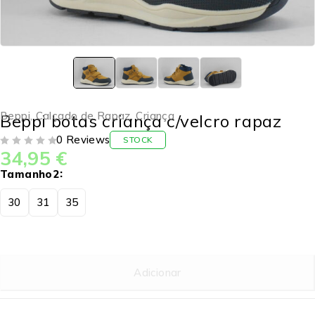
Beppi
,
Calçado de Rapaz
,
Criança
Beppi botas criança c/velcro rapaz
0 Reviews
STOCK
34,95
€
DE 5
Tamanho2
30
31
35
Adicionar