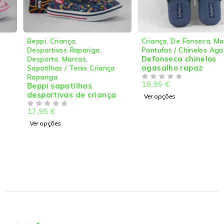
Beppi
,
Criança
,
Criança
,
De Fonseca
,
Marcas
,
Desportivos Rapariga
,
Pantufas / Chinelos Agasalho
Defonseca chinelos
Desporto
,
Marcas
,
agasalho rapaz
Sapatilhas / Tenis Criança
Rapariga
19,95
€
Beppi sapatilhas
DE 5
desportivas de criança
Ver opções
17,95
€
DE 5
Ver opções