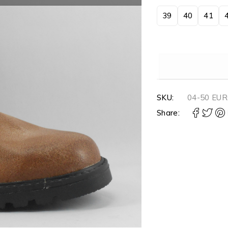
39
40
41
SKU:
04-50 EU
Share: