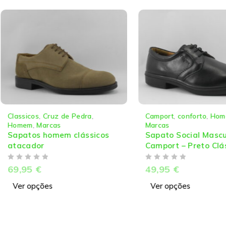
a
,
Camport
,
conforto
,
Homem
,
Camport
,
Marcas
Homem
,
M
icos
Sapato Social Masculino
Camport
Camport – Preto Clássico
atacado
DE 5
DE 5
49,95
€
94,95
€
Ver opções
Ver opç