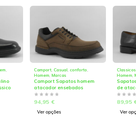
Casual
,
conforto
,
Classicos
,
Cruz de Pedra
,
arcas
Homem
,
Marcas
 Sapatos homem
Sapatos homem clássicos
r ensebados
de atacador
DE 5
89,95
€
ões
Ver opções