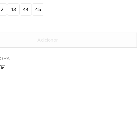
42
43
44
45
Adicionar
ROPA