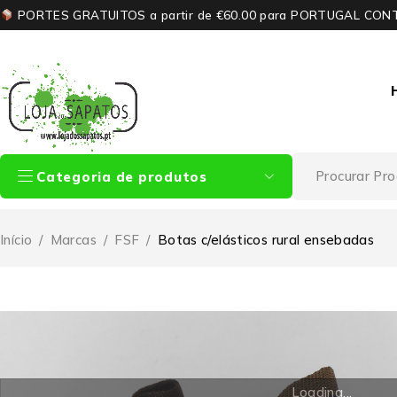
PORTES GRATUITOS a partir de €60.00 para PORTUGAL CON
Categoria de produtos
Início
/
Marcas
/
FSF
/
Botas c/elásticos rural ensebadas
Loading...