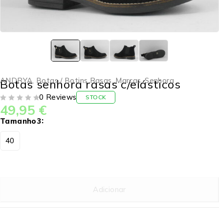
ANDRYA
,
Botas / Botins Rasas
,
Marcas
,
Senhora
Botas senhora rasas c/elásticos
0 Reviews
STOCK
49,95
€
DE 5
Tamanho3
40
Adicionar