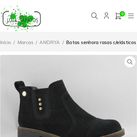
0
Início
/
Marcas
/
ANDRYA
/
Botas senhora rasas c/elásticos