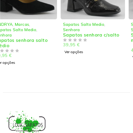
Sapatos Salto Medio
,
Sapatos Salto Medio
,
Senhora
Senhora
Sapatos senhora c/salto
Sapatos senhora c/salto
médio em croco
39,95
€
DE 5
44,95
€
DE 5
Ver opções
Ver opções