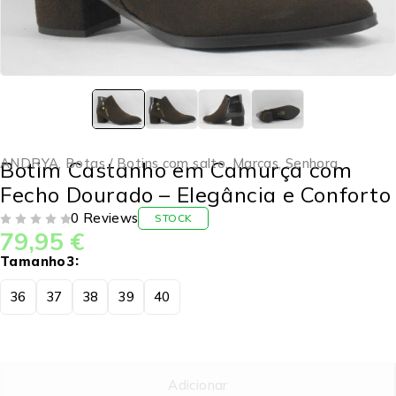
ANDRYA
,
Botas / Botins com salto
,
Marcas
,
Senhora
Botim Castanho em Camurça com
Fecho Dourado – Elegância e Conforto
0 Reviews
STOCK
79,95
€
DE 5
Tamanho3
36
37
38
39
40
Adicionar