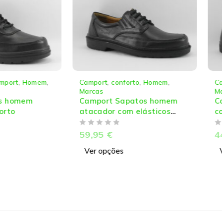
Camport
,
conforto
,
Homem
,
Camport
,
conforto
,
Hom
Marcas
Marcas
Camport Sapatos homem
Camport Sapatos a
atacador com elásticos
conforto
laterais conforto
DE 5
DE 5
59,95
€
44,95
€
Ver opções
Ver opções