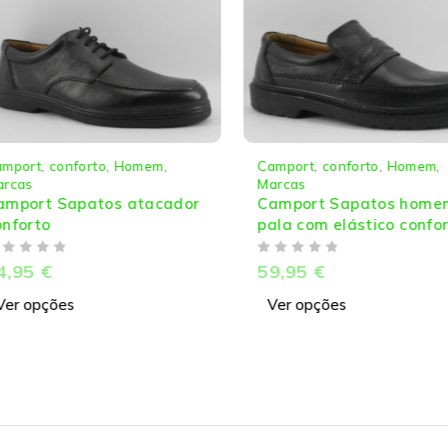
em
,
Camport
,
conforto
,
Homem
,
Camport
Marcas
Homem
,
tacador
Camport Sapatos homem
Campor
pala com elástico conforto
atacad
DE 5
DE 5
59,95
€
69,95
Ver opções
Ver op