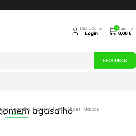
0
Minha Conta
Carrinho
Login
0,00
€
 homem agasalho
s de Agasalho
,
Homem
,
Huran Shoes
,
Marcas
ws
STOCK