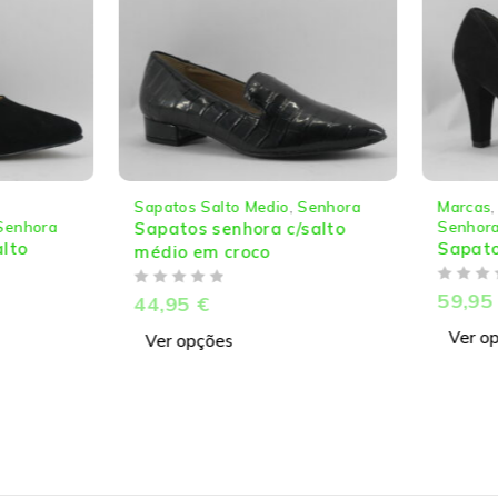
Sapatos Salto Medio
,
Senhora
Marcas
,
enhora
Senhora
Sapatos senhora c/salto
to
Sapatos
médio em croco
DE 5
DE 5
59,95
44,95
€
Ver op
Ver opções