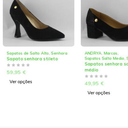
Sapatos de Salto Alto
,
Senhora
ANDRYA
,
Marcas
,
Sapatos Salto Medio
,
S
Sapato senhora stileto
Sapatos senhora sal
médio
DE 5
59,95
€
Ver opções
DE 5
49,95
€
Ver opções