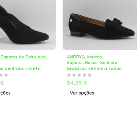
Sapatos de Salto Alto
,
ANDRYA
,
Marcas
,
Sapatos Rasos
,
Senhora
 senhora stileto
Sapatos senhora rasos
DE 5
€
54,95
€
ções
Ver opções