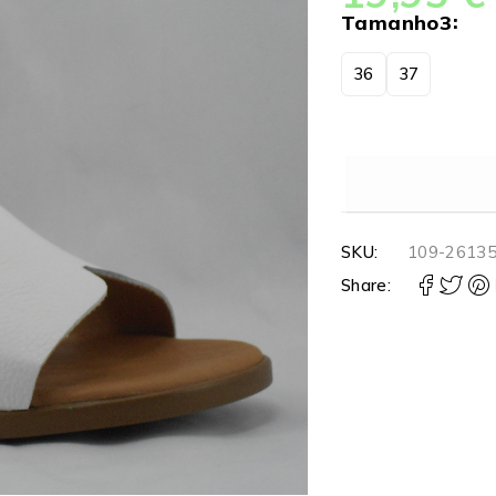
Tamanho3
36
37
SKU:
109-2613
Share: