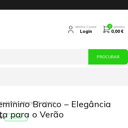
0
Minha Conta
Carrinho
Login
0,00
€
eminino Branco – Elegância
 de Verão
,
Marcas
,
Senhora
ta para o Verão
ws
STOCK