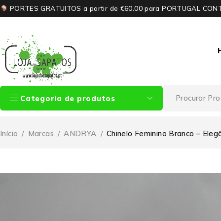
PORTES GRATUITOS a partir de €60.00 para PORTUGAL CON
Categoria de produtos
Início
/
Marcas
/
ANDRYA
/
Chinelo Feminino Branco – Eleg