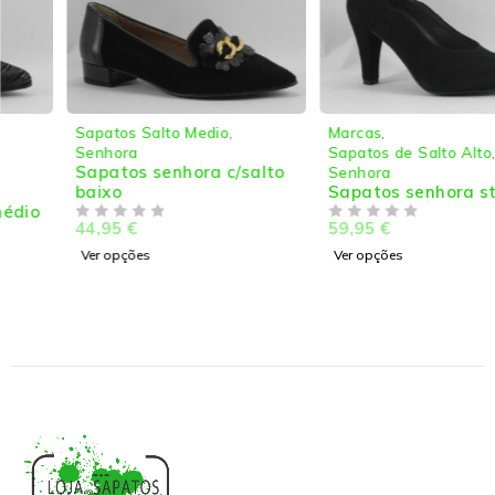
Sapatos Salto Medio
,
Marcas
,
Senhora
Sapatos de Salto Alto
,
Sapatos senhora c/salto
Senhora
baixo
Sapatos senhora stileto
44,95
€
59,95
€
DE 5
DE 5
Ver opções
Ver opções