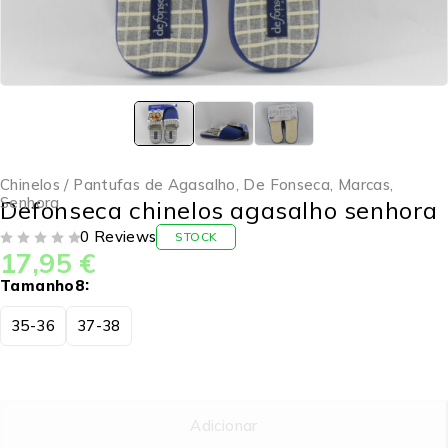
Chinelos / Pantufas de Agasalho
,
De Fonseca
,
Marcas
,
Senhora
Defonseca chinelos agasalho senhora
0 Reviews
STOCK
17,95
€
DE 5
Tamanho8
35-36
37-38
Adicionar