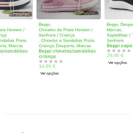
Beppi
,
Beppi
,
Desportivos
,
Desporto
,
Chinelos de Praia Homem /
Marcas
,
Senhora / Criança
Sapatilhas / Tenis Senhora
,
,
Chinelos e Sandalias Praia
,
Senhora
Beppi sapatilhas senhora
Criança
,
Desporto
,
Marcas
Beppi chinelas/sandálias
29,95
€
criança
DE 5
Ver opções
14,95
€
DE 5
Ver opções