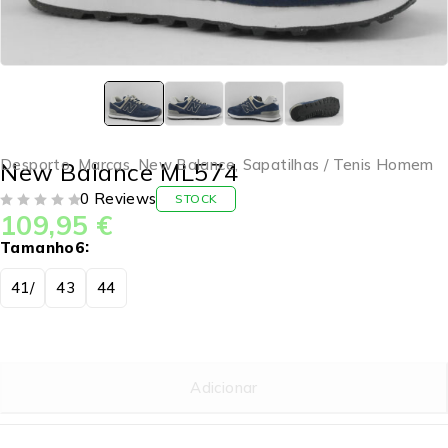
Desporto
,
Marcas
,
New Balance
,
Sapatilhas / Tenis Homem
New Balance ML574
0 Reviews
STOCK
109,95
€
DE 5
Tamanho6
41/
43
44
Adicionar