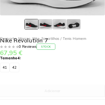
Desporto
,
Marcas
,
Nike
,
Sapatilhas / Tenis Homem
Nike Revolution 7
0 Reviews
STOCK
67,95
€
DE 5
Tamanho4
41
42
Adicionar