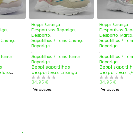
Beppi
,
Criança
,
Beppi
,
Criança
,
Desportivos Rapariga
,
Desportivos Rapariga
,
Desporto
,
Desporto
,
Marcas
,
Sapatilhas / Tenis Criança
Sapatilhas / Tenis Criança
Rapariga
Rapariga
,
,
Sapatilhas / Tenis Junior
Sapatilhas / Tenis Junior
Rapariga
Rapariga
Beppi sapatilhas
Beppi sapatilhas
desportivas criança
desportivas c/velcro
criança
34,95
€
34,95
€
DE 5
DE 5
Ver opções
Ver opções