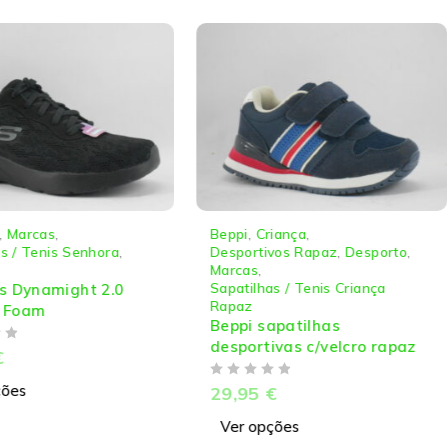
,
Marcas
,
Beppi
,
Criança
,
as / Tenis Senhora
,
Desportivos Rapaz
,
Desporto
,
Marcas
,
Sapatilhas / Tenis Criança
s Dynamight 2.0
Rapaz
 Foam
Beppi sapatilhas
desportivas c/velcro rapaz
€
DE 5
ções
29,95
€
Ver opções