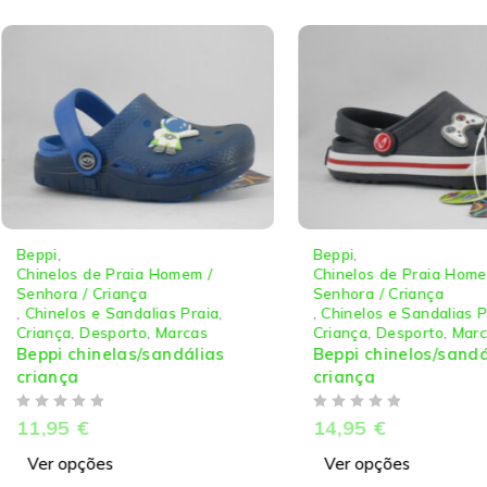
Beppi
,
Beppi
,
Chinelos de Praia Homem /
Chinelos de Praia Home
Senhora / Criança
Senhora / Criança
,
Chinelos e Sandalias Praia
,
,
Chinelos e Sandalias P
Criança
,
Desporto
,
Marcas
Criança
,
Desporto
,
Mar
Beppi chinelas/sandálias
Beppi chinelos/sandá
criança
criança
DE 5
DE 5
11,95
€
14,95
€
Ver opções
Ver opções