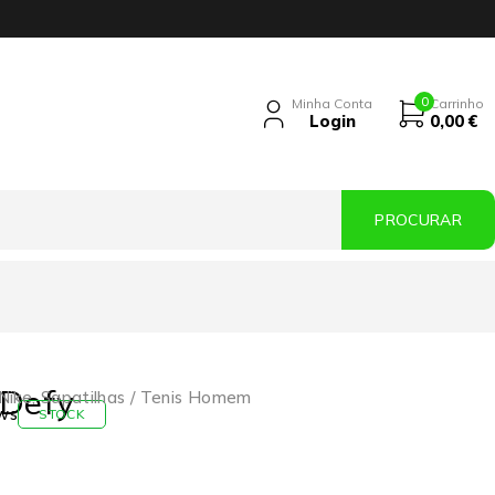
0
Minha Conta
Carrinho
Login
0,00
€
 Defy
Nike
,
Sapatilhas / Tenis Homem
ws
STOCK