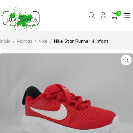
0
Início
/
Marcas
/
Nike
/
Nike Star Runner 4 infant