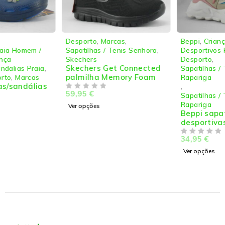
Desporto
,
Marcas
,
Beppi
,
Criança
,
Sapatilhas / Tenis Senhora
,
Desportivos Rapariga
,
Skechers
Desporto
,
Skechers Get Connected
Sapatilhas / Tenis Criança
palmilha Memory Foam
Rapariga
,
59,95
€
DE 5
Sapatilhas / Tenis Junior
Rapariga
Ver opções
Beppi sapatilhas
desportivas criança
34,95
€
DE 5
Ver opções