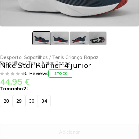
Desporto
,
Sapatilhas / Tenis Criança Rapaz
,
Sapatilhas / Tenis Junior Rapaz
Nike Star Runner 4 junior
0 Reviews
STOCK
44,95
€
DE 5
Tamanho2
28
29
30
34
Adicionar