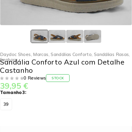
Daydoc Shoes
,
Marcas
,
Sandálias Conforto
,
Sandálias Rasas
,
Senhora
Sandália Conforto Azul com Detalhe
Castanho
0 Reviews
STOCK
39,95
€
DE 5
Tamanho3
39