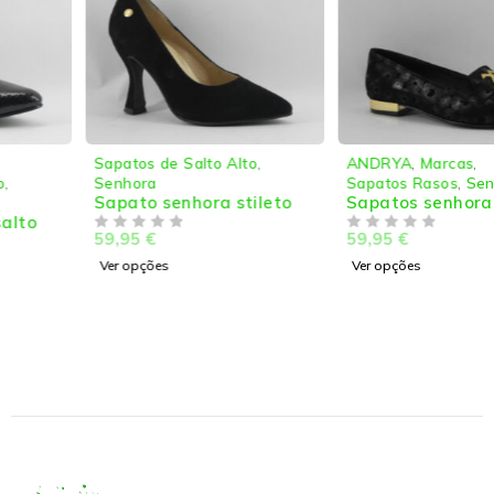
Sapatos de Salto Alto
,
ANDRYA
,
Marcas
,
Senhora
Sapatos Rasos
,
Senhora
Sapato senhora stileto
Sapatos senhora rasos
59,95
€
59,95
€
DE 5
DE 5
Ver opções
Ver opções