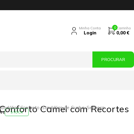
0
Minha Conta
Carrinho
Login
0,00
€
 Conforto Camel com Recortes
Sandálias Conforto
,
Sandálias de Cunha
,
Senhora
ws
STOCK