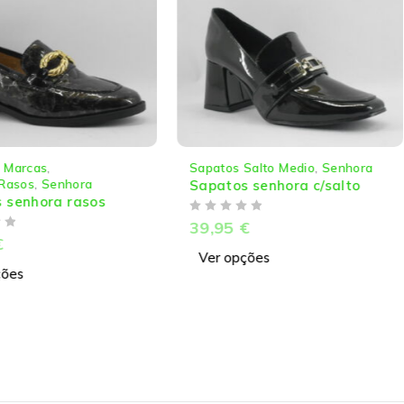
,
Marcas
,
Sapatos Salto Medio
,
Senhora
Rasos
,
Senhora
Sapatos senhora c/salto
 senhora rasos
DE 5
39,95
€
€
Ver opções
ções