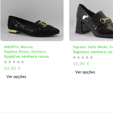
ANDRYA
,
Marcas
,
Sapatos Salto Medio
,
S
Sapatos Rasos
,
Senhora
Sapatos senhora c/s
Sapatos senhora rasos
DE 5
39,95
€
DE 5
59,95
€
Ver opções
Ver opções