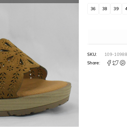
36
38
39
SKU:
109-1098
Share: