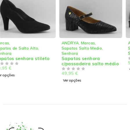
ANDRYA
,
Marcas
,
ANDRYA
,
Marcas
,
Sapatos Salto Medio
,
Sapatos Rasos
,
Senhora
Sapatos senhora rasos
Senhora
Sapatos senhora
59,95
€
c/passadeira salto médio
DE 5
Ver opções
49,95
€
DE 5
Ver opções