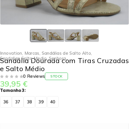
Innovation
,
Marcas
,
Sandálias de Salto Alto
,
Sandalias Salto Medio
,
Senhora
Sandália Dourada com Tiras Cruzada
e Salto Médio
0 Reviews
STOCK
39,95
€
DE 5
Tamanho3
36
37
38
39
40