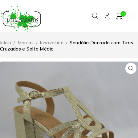
0
Início
/
Marcas
/
Innovation
/
Sandália Dourada com Tiras
Cruzadas e Salto Médio