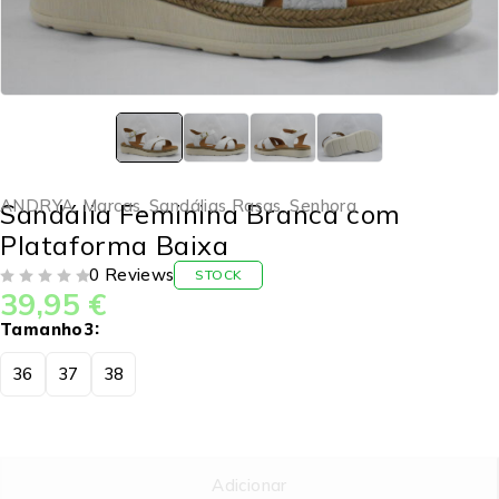
ANDRYA
,
Marcas
,
Sandálias Rasas
,
Senhora
Sandália Feminina Branca com
Plataforma Baixa
0 Reviews
STOCK
39,95
€
DE 5
Tamanho3
36
37
38
Adicionar