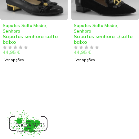
Sapatos Salto Medio
,
ANDRYA
,
Marcas
,
Senhora
Sapatos Rasos
,
Senhora
Sapatos senhora c/salto
Sapatos senhora rasos
baixo
59,95
€
DE 5
44,95
€
DE 5
Ver opções
Ver opções