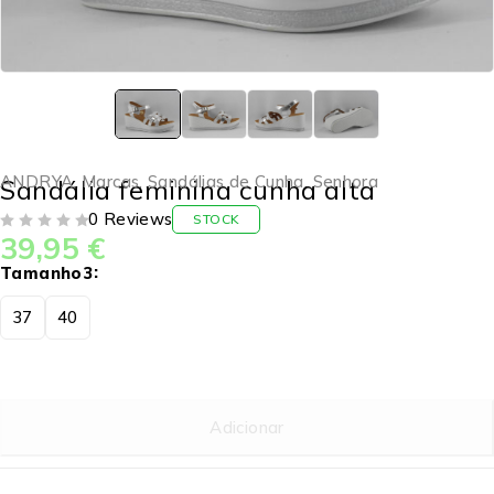
ANDRYA
,
Marcas
,
Sandálias de Cunha
,
Senhora
Sandália feminina cunha alta
0 Reviews
STOCK
39,95
€
DE 5
Tamanho3
37
40
Adicionar