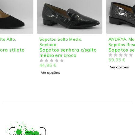
Sapatos Salto Medio
,
ANDRYA
,
Marcas
,
Senhora
Sapatos Rasos
,
Senhora
Sapatos senhora c/salto
Sapatos senhora rasos
médio em croco
59,95
€
DE 5
44,95
€
DE 5
Ver opções
Ver opções