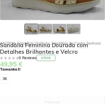
ANDRYA
,
Sandálias Conforto
,
Sandálias de Cunha
,
Senhora
Sandália Feminina Dourada com
Detalhes Brilhantes e Velcro
0 Reviews
STOCK
49,95
€
DE 5
Tamanho3
36
Adicionar