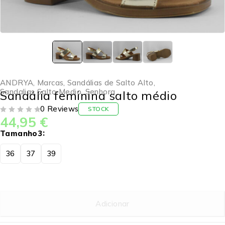
ANDRYA
,
Marcas
,
Sandálias de Salto Alto
,
Sandalias Salto Medio
,
Senhora
Sandália feminina salto médio
0 Reviews
STOCK
44,95
€
DE 5
Tamanho3
36
37
39
Adicionar