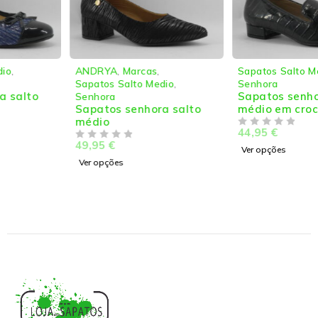
ANDRYA
,
Marcas
,
Sapatos Salto Medio
,
Sapatos Salto Medio
,
Senhora
Sapatos senhora c/salto
Senhora
Sapatos senhora salto
médio em croco
médio
44,95
€
DE 5
49,95
€
DE 5
Ver opções
Ver opções