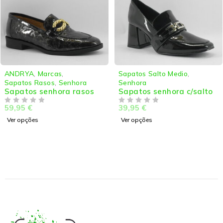
Sapatos Salto Medio
,
Daydoc Shoes
,
Marcas
,
Senhora
Sapatos de Salto Alto
,
s
Sapatos senhora c/salto
Senhora
Sapatos senhora stil
39,95
€
DE 5
59,95
€
DE 5
Ver opções
Ver opções