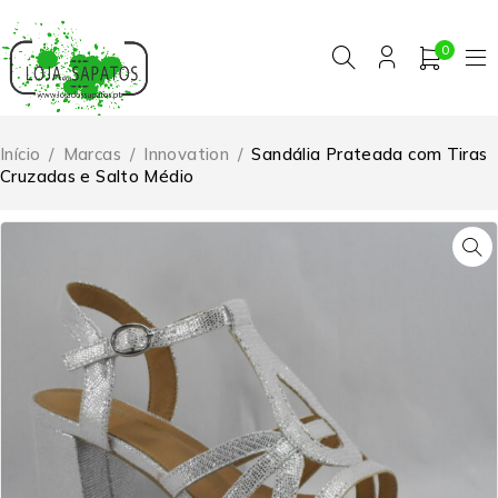
0
Início
/
Marcas
/
Innovation
/
Sandália Prateada com Tiras
Cruzadas e Salto Médio