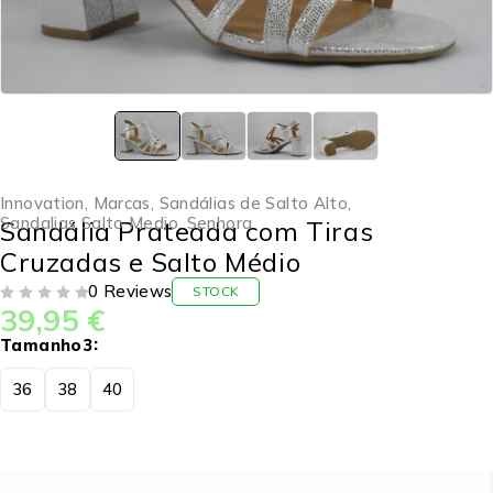
Innovation
,
Marcas
,
Sandálias de Salto Alto
,
Sandalias Salto Medio
,
Senhora
Sandália Prateada com Tiras
Cruzadas e Salto Médio
0 Reviews
STOCK
39,95
€
DE 5
Tamanho3
36
38
40