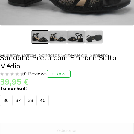
Lapierce
,
Marcas
,
Sandalias Salto Medio
,
Senhora
Sandália Preta com Brilho e Salto
Médio
0 Reviews
STOCK
39,95
€
DE 5
Tamanho3
36
37
38
40
Adicionar