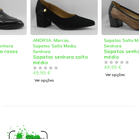
ANDRYA
,
Marcas
,
Sapatos Salto Medio
,
Sapatos Salto Medio
,
Senhora
Sapatos senhora salto
Senhora
Sapatos senhora salto
médio
médio
49,95
€
DE 5
49,95
€
DE 5
Ver opções
Ver opções