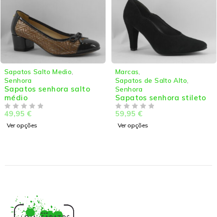
Sapatos Salto Medio
,
Marcas
,
Senhora
Sapatos de Salto Alto
,
Sapatos senhora salto
Senhora
médio
Sapatos senhora stileto
49,95
€
59,95
€
DE 5
DE 5
Ver opções
Ver opções