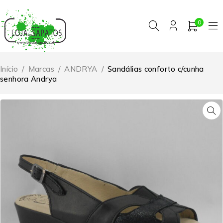
0
Início
/
Marcas
/
ANDRYA
/
Sandálias conforto c/cunha
senhora Andrya