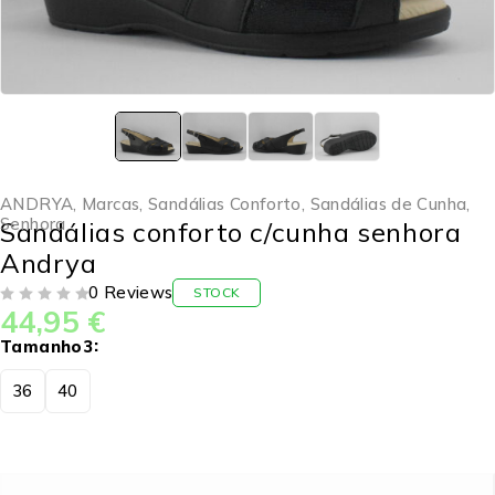
ANDRYA
,
Marcas
,
Sandálias Conforto
,
Sandálias de Cunha
,
Senhora
Sandálias conforto c/cunha senhora
Andrya
0 Reviews
STOCK
44,95
€
DE 5
Tamanho3
36
40