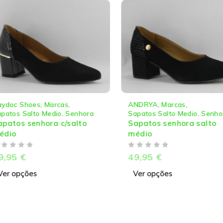
ANDRYA
,
Marcas
,
ANDRYA
enhora
Sapatos Salto Medio
,
Senhora
Sapatos 
alto
Sapatos senhora salto
Sapatos
médio
médio
DE 5
DE 5
49,95
€
54,95
Ver opções
Ver op