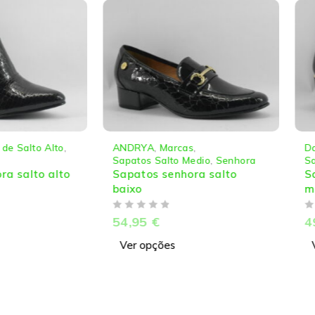
ANDRYA
,
Marcas
,
Daydoc Shoes
,
Marcas
,
Sapatos Salto Medio
,
Senhora
Sapatos Salto Medio
,
S
Sapatos senhora salto
Sapatos senhora c/s
baixo
médio
DE 5
DE 5
54,95
€
49,95
€
Ver opções
Ver opções