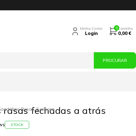
0
Minha Conta
Carrinho
Login
0,00
€
 rasas fechadas a atrás
Sandálias Rasas
,
Senhora
ws
STOCK