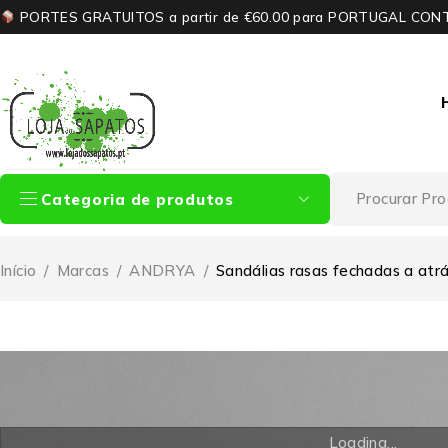
PORTES GRATUITOS a partir de €60.00 para PORTUGAL CON
Categoria de produtos
Início
/
Marcas
/
ANDRYA
/
Sandálias rasas fechadas a atr
Loading...