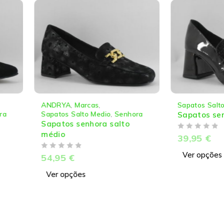
,
Marcas
,
Sapatos Salto Medio
,
Senhora
Salto Medio
,
Senhora
Sapatos senhora c/salto
 senhora salto
DE 5
39,95
€
Ver opções
€
ções