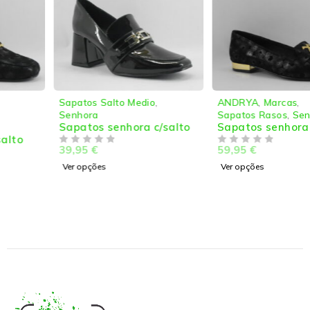
Sapatos Salto Medio
,
ANDRYA
,
Marcas
,
Senhora
Sapatos Rasos
,
Senhora
Sapatos senhora c/salto
Sapatos senhora rasos
39,95
€
59,95
€
DE 5
DE 5
Ver opções
Ver opções