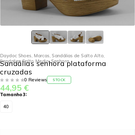
Daydoc Shoes
,
Marcas
,
Sandálias de Salto Alto
,
Sandalias Salto Medio
,
Senhora
Sandálias senhora plataforma
cruzadas
0 Reviews
STOCK
44,95
€
DE 5
Tamanho3
40