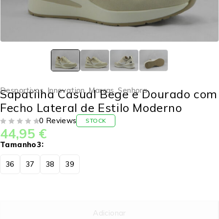
Desportivos
,
Innovation
,
Marcas
,
Senhora
Sapatilha Casual Bege e Dourado com
Fecho Lateral de Estilo Moderno
0 Reviews
STOCK
44,95
€
DE 5
Tamanho3
36
37
38
39
Adicionar