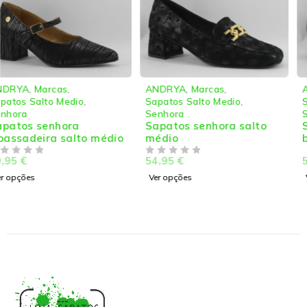
ANDRYA
,
Marcas
,
ANDRYA
,
Marcas
,
Sapatos Salto Medio
,
Sapatos Salto Medio
,
Senhora
Senhora
Sapatos senhora salto
Sapatos senhora salto
médio
baixo
54,95
€
54,95
€
DE 5
DE 5
Ver opções
Ver opções