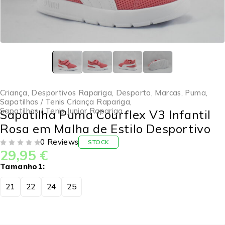
Criança
,
Desportivos Rapariga
,
Desporto
,
Marcas
,
Puma
,
Sapatilhas / Tenis Criança Rapariga
,
Sapatilhas / Tenis Junior Rapariga
Sapatilha Puma Courflex V3 Infantil
Rosa em Malha de Estilo Desportivo
0 Reviews
STOCK
29,95
€
DE 5
Tamanho1
21
22
24
25