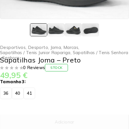
Desportivos
,
Desporto
,
Joma
,
Marcas
,
Sapatilhas / Tenis Junior Rapariga
,
Sapatilhas / Tenis Senhora
,
Senhora
Sapatilhas Joma – Preto
0 Reviews
STOCK
49,95
€
DE 5
Tamanho3
36
40
41
Adicionar