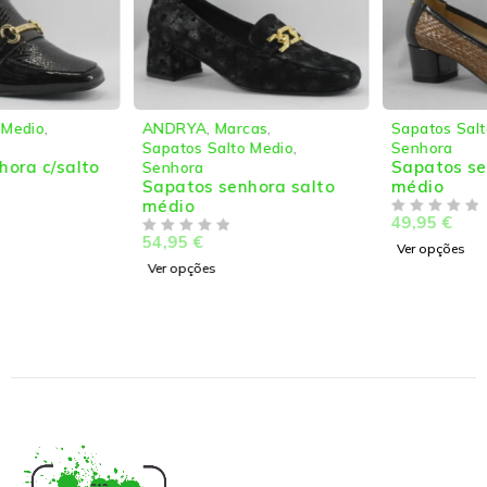
ANDRYA
,
Marcas
,
Sapatos Salto Medio
,
Sapatos Salto Medio
,
Senhora
Sapatos senhora salto
Senhora
Sapatos senhora salto
médio
médio
49,95
€
DE 5
54,95
€
DE 5
Ver opções
Ver opções