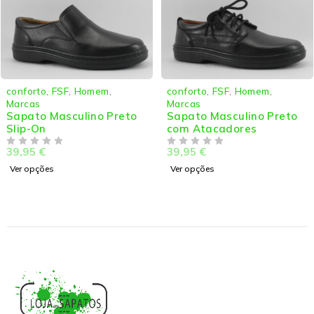
FSF
,
Homem
,
conforto
,
FSF
,
Homem
,
Camport
Marcas
Homem
,
asculino Preto
Sapato Masculino Preto
Campor
com Atacadores
atacad
39,95
€
94,95
€
DE 5
DE 5
Ver opções
Ver opçõ