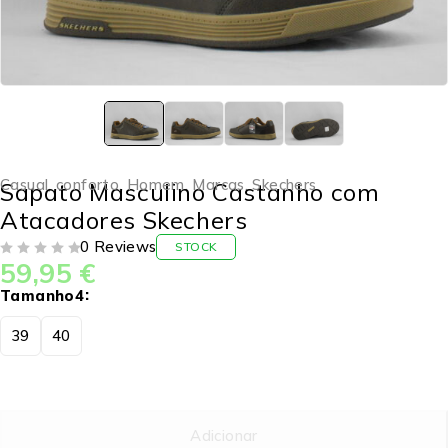
Casual
,
conforto
,
Homem
,
Marcas
,
Skechers
Sapato Masculino Castanho com
Atacadores Skechers
0 Reviews
STOCK
59,95
€
DE 5
Tamanho4
39
40
Adicionar