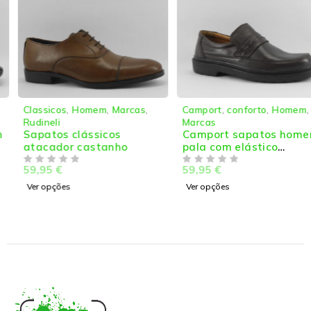
Classicos
,
Homem
,
Marcas
,
Camport
,
conforto
,
Homem
,
Rudineli
Marcas
Sapatos clássicos
Camport sapatos homem
atacador castanho
pala com elástico
conforto
59,95
€
59,95
€
DE 5
DE 5
Ver opções
Ver opções