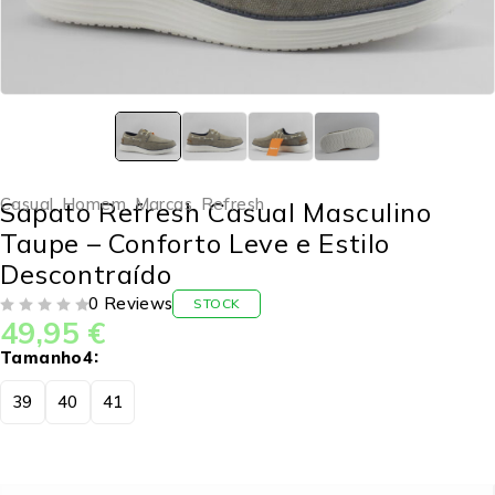
Casual
,
Homem
,
Marcas
,
Refresh
Sapato Refresh Casual Masculino
Taupe – Conforto Leve e Estilo
Descontraído
0 Reviews
STOCK
49,95
€
DE 5
Tamanho4
39
40
41