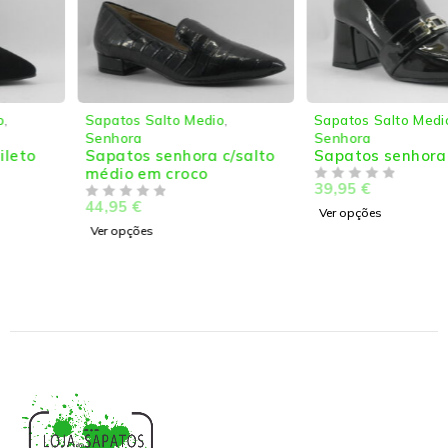
Sapatos Salto Medio
,
Sapatos Salto Medio
,
Senhora
Senhora
Sapatos senhora c/salto
Sapatos senhora c/salto
médio em croco
39,95
€
DE 5
44,95
€
DE 5
Ver opções
Ver opções