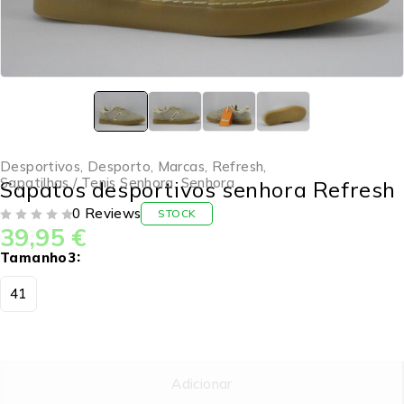
Desportivos
,
Desporto
,
Marcas
,
Refresh
,
Sapatilhas / Tenis Senhora
,
Senhora
Sapatos desportivos senhora Refresh
0 Reviews
STOCK
39,95
€
DE 5
Tamanho3
41
Adicionar