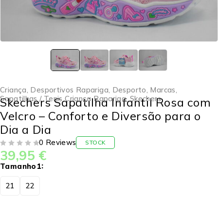
Criança
,
Desportivos Rapariga
,
Desporto
,
Marcas
,
Sapatilhas / Tenis Criança Rapariga
,
Skechers
Skechers Sapatilha Infantil Rosa com
Velcro – Conforto e Diversão para o
Dia a Dia
0 Reviews
STOCK
39,95
€
DE 5
Tamanho1
21
22