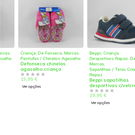
Criança
,
De Fonseca
,
Marcas
,
Beppi
,
Criança
,
Pantufas / Chinelos Agasalho
Desportivos Rapaz
,
Desporto
,
Defonseca chinelos
Marcas
,
agasalho criança
Sapatilhas / Tenis Criança
Rapaz
15,95
€
DE 5
Beppi sapatilhas
desportivas c/velcro
Ver opções
rapaz
29,95
€
DE 5
Ver opções