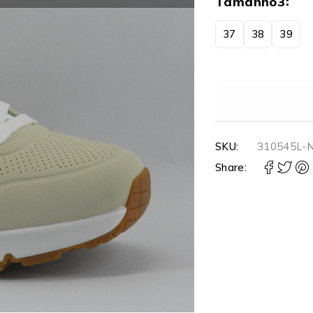
Tamanho3
37
38
39
SKU:
310545L-
Share: