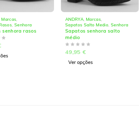
,
Marcas
,
ANDRYA
,
Marcas
,
Rasos
,
Senhora
Sapatos Salto Medio
,
Senhora
 senhora rasos
Sapatos senhora salto
médio
€
DE 5
49,95
€
ções
Ver opções