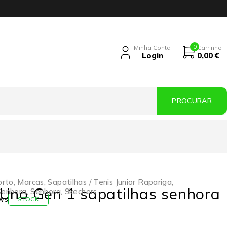
0
Minha Conta
Carrinho
Login
0,00
€
orto
,
Marcas
,
Sapatilhas / Tenis Junior Rapariga
,
Uno Gen 1 sapatilhas senhora
 Senhora
,
Senhora
,
Skechers
ws
STOCK