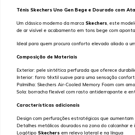
Ténis Skechers Uno Gen Bege e Dourado com At
Um clássico moderno da marca
Skechers
, este mode
de ar visível e acabamento em tons bege com apon
Ideal para quem procura conforto elevado aliado a um
Composição de Materiais
Exterior: pele sintética perfurada que oferece durabil
Interior: forro têxtil suave para uma sensação confor
Palmilha: Skechers Air-Cooled Memory Foam com am
Sola: borracha flexível com rasto antiderrapante e e
Características adicionais
Design com perfurações estratégicas que aumentam 
Detalhes metálicos dourados na zona do calcanhar e i
Logótipo
Skechers
em relevo lateral e na língua