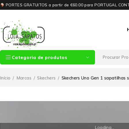
PORTES GRATUITOS a partir de €60.00 para PORTUGAL CON
Categoria de produtos
Início
/
Marcas
/
Skechers
/
Skechers Uno Gen 1 sapatilhas 
Loading...