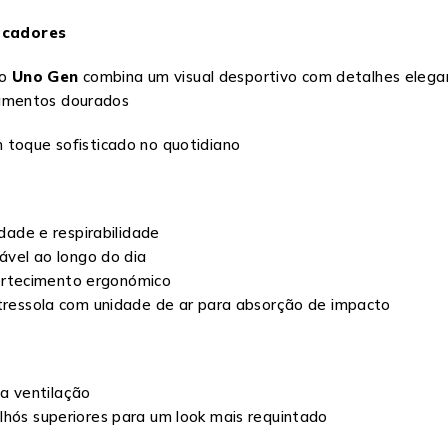
acadores
lo
Uno Gen
combina um visual desportivo com detalhes elega
tamentos dourados
 toque sofisticado no quotidiano
idade e respirabilidade
tável ao longo do dia
ortecimento ergonómico
ntressola com unidade de ar para absorção de impacto
a ventilação
lhós superiores para um look mais requintado