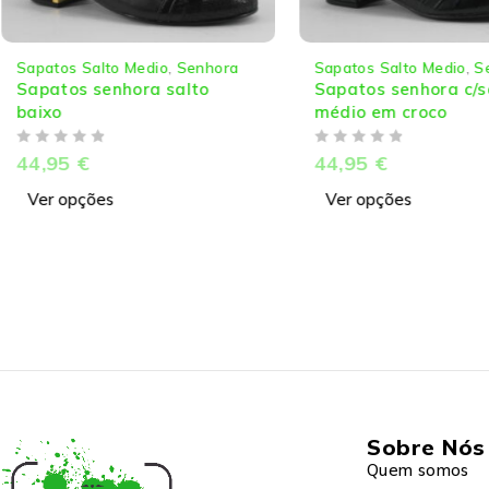
Sapatos Salto Medio
,
Senhora
Sapatos Salto Medio
,
S
Sapatos senhora salto
Sapatos senhora c/s
baixo
médio em croco
DE 5
DE 5
44,95
€
44,95
€
Ver opções
Ver opções
Sobre Nós
Quem somos