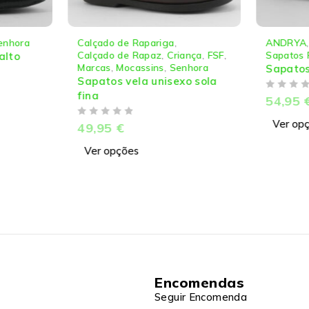
enhora
Calçado de Rapariga
,
ANDRYA
Calçado de Rapaz
,
Criança
,
FSF
,
Sapatos 
alto
Marcas
,
Mocassins
,
Senhora
Sapatos
Sapatos vela unisexo sola
fina
DE 5
54,95
DE 5
Ver op
49,95
€
Ver opções
Encomendas
Seguir Encomenda